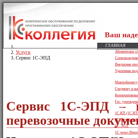
Ваш над
ГЛАВНАЯ
Абонентское с
Услуги
Сервис 1С‑ЭПД
Сопровождени
Внедрение пр
Удаленная под
ПРОГРАММЫ
Микробизнесу
Среднему и ма
Корпоративны
Сервис 1С-ЭПД – п
Гос. учрежден
СЕРВИСЫ
1С:КП (1С:ИТ
перевозочные докум
1С-Отчетность
1С-ЭПД
1С через Инте
О НАС