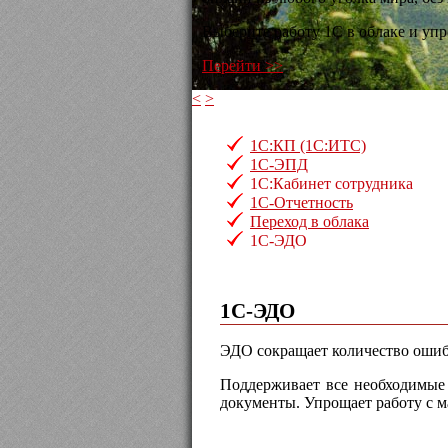
Выберите работу 1С в облаке и упр
Перейти >>
<
>
1С:КП (1С:ИТС)
1С-ЭПД
1С:Кабинет сотрудника
1С-Отчетность
Переход в облака
1С-ЭДО
1С-ЭДО
ЭДО сокращает количество ошиб
Поддерживает все необходимые 
документы. Упрощает работу с 