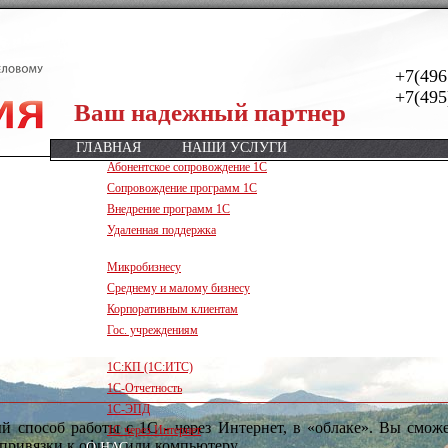
+7(496
+7(495
Ваш надежный партнер
ГЛАВНАЯ
НАШИ УСЛУГИ
Абонентское сопровождение 1С
Сопровождение программ 1С
Внедрение программ 1С
Удаленная поддержка
ПРОГРАММЫ
Микробизнесу
Среднему и малому бизнесу
Корпоративным клиентам
Гос. учреждениям
СЕРВИСЫ
1С:КП (1С:ИТС)
1С-Отчетность
1С-ЭПД
 способ работы с 1С - через Интернет, в «облаке». Вы сможе
1С через Интернет
 привязки к офису или компьютеру.
О НАС