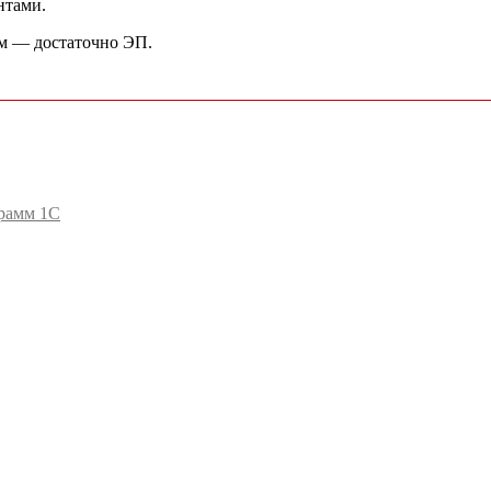
нтами.
мм — достаточно ЭП.
рамм 1С