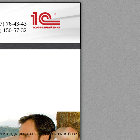
7) 76-43-43
) 150-57-32
те подключаться и работать в базе